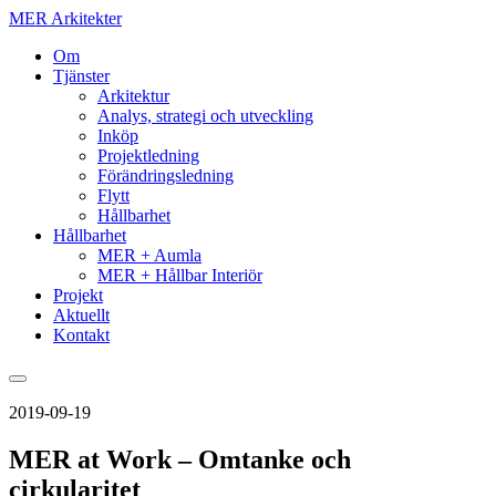
MER Arkitekter
Om
Tjänster
Arkitektur
Analys, strategi och utveckling
Inköp
Projektledning
Förändringsledning
Flytt
Hållbarhet
Hållbarhet
MER + Aumla
MER + Hållbar Interiör
Projekt
Aktuellt
Kontakt
2019-09-19
MER at Work – Omtanke och
cirkularitet