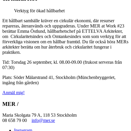
Verktyg för ökad hållbarhet
Ett hållbart samhälle kräver en cirkulär ekonomi, där resurser
repareras, återanvänds och uppgraderas. Under MER at Work #23
berättar Emma Östlund, hållbarhetschef på ETTELVA Arkitekter,
om Cirkularitetsindex och Omtankesindex som som verktyg för att
förverkliga visionen om en hållbar framtid. Du får också höra MERs
arkitekter berätta om hur återbruk och cirkularitet fungerar i
praktiken.
Tid: Torsdag 26 september, kl. 08.00-09.00 (frukost serveras från
07:30)
Plats: Söder Mälarstrand 41, Stockholm (Münchenbryggeriet,
ingång från gården)
Anmäl mig!
MER /
Maria Skolgata 79 A, 118 53 Stockholm
08 658 79 00
info@mer.se
Instagram