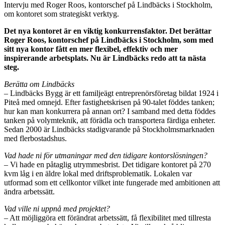
Intervju med Roger Roos, kontorschef på Lindbäcks i Stockholm,
om kontoret som strategiskt verktyg.
Det nya kontoret är en viktig konkurrensfaktor. Det berättar
Roger Roos, kontorschef på Lindbäcks i Stockholm, som med
sitt nya kontor fått en mer flexibel, effektiv och mer
inspirerande arbetsplats. Nu är Lindbäcks redo att ta nästa
steg.
Berätta om Lindbäcks
– Lindbäcks Bygg är ett familjeägt entreprenörsföretag bildat 1924 i
Piteå med omnejd. Efter fastighetskrisen på 90-talet föddes tanken;
hur kan man konkurrera på annan ort? I samband med detta föddes
tanken på volymteknik, att förädla och transportera färdiga enheter.
Sedan 2000 är Lindbäcks stadigvarande på Stockholmsmarknaden
med flerbostadshus.
Vad hade ni för utmaningar med den tidigare kontorslösningen?
– Vi hade en påtaglig utrymmesbrist. Det tidigare kontoret på 270
kvm låg i en äldre lokal med driftsproblematik. Lokalen var
utformad som ett cellkontor vilket inte fungerade med ambitionen att
ändra arbetssätt.
Vad ville ni uppnå med projektet?
– Att möjliggöra ett förändrat arbetssätt, få flexibilitet med tillresta