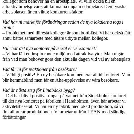
kollegor som behöver ha en arbetsplats. Vi ville också bli en
attraktiv arbetsgivare, att kunna nå unga medarbetare. Den fysiska
arbetsplatsen är en viktig konkurrensfaktor.
Vad har ni märkt för förändringar sedan de nya lokalerna togs i
bruk?
– Problemet med tillresta kollegor är som bortblåst. Vi har också fått
ännu bättre samarbete med tätare utbyte mellan kollegor.
Hur har det nya kontoret påverkat er verksamhet?
– Vi har fått en inspirerande miljö med attraktiva ytor. Man utgår
från vad man behöver göra den aktuella dagen vid val av arbetsplats.
Vad får ni för reaktioner från besökare?
– Väldigt positiv! En ny besökare kommenterar alltid kontoret. Man
blir hemmablind men får en Aha-upplevelse av våra besökare.
Vad är nästa steg för Lindbäcks bygg?
– Det har blivit positiva ringar på vattnet från Stockholmskontoret
till det nya kontoret på fabriken i Haraholmen, även här arbetar vi
aktivitetsbaserat. Vi har en ny fabrik med ökad produktion, så vi
finkalibrerar produktionen. Vi arbetar utifrån LEAN med ständiga
förbättringar.