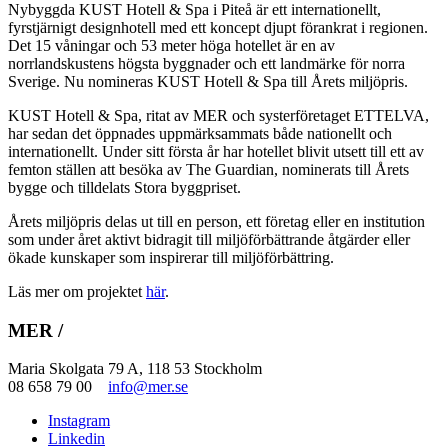
Nybyggda KUST Hotell & Spa i Piteå är ett internationellt,
fyrstjärnigt designhotell med ett koncept djupt förankrat i regionen.
Det 15 våningar och 53 meter höga hotellet är en av
norrlandskustens högsta byggnader och ett landmärke för norra
Sverige. Nu nomineras KUST Hotell & Spa till Årets miljöpris.
KUST Hotell & Spa, ritat av MER och systerföretaget ETTELVA,
har sedan det öppnades uppmärksammats både nationellt och
internationellt. Under sitt första år har hotellet blivit utsett till ett av
femton ställen att besöka av The Guardian, nominerats till Årets
bygge och tilldelats Stora byggpriset.
Årets miljöpris delas ut till en person, ett företag eller en institution
som under året aktivt bidragit till miljöförbättrande åtgärder eller
ökade kunskaper som inspirerar till miljöförbättring.
Läs mer om projektet
här
.
MER /
Maria Skolgata 79 A, 118 53 Stockholm
08 658 79 00
info@mer.se
Instagram
Linkedin