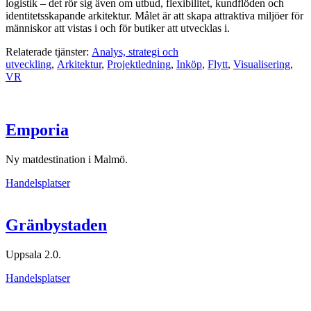
logistik – det rör sig även om utbud, flexibilitet, kundflöden och
identitetsskapande arkitektur. Målet är att skapa attraktiva miljöer för
människor att vistas i och för butiker att utvecklas i.
Relaterade tjänster:
Analys, strategi och
utveckling
,
Arkitektur
,
Projektledning
,
Inköp
,
Flytt
,
Visualisering
,
VR
Emporia
Ny matdestination i Malmö.
Handelsplatser
Gränbystaden
Uppsala 2.0.
Handelsplatser